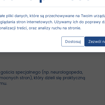
ałe pliki danych, które są przechowywane na Twoim urząd
glądania stron internetowych. Używamy ich do poprawy dz
nalizacji treści, oraz analizy ruchu na stronie.
pieczeństwa
Dostosuj
Zezwól n
 gościa specjalnego (np. neurologopeda,
mocnych stron), który dzieli się praktyczną
omu.