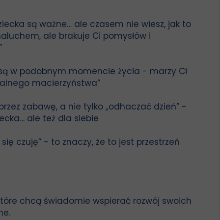
ziecka są ważne… ale czasem nie wiesz, jak to
aluchem, ale brakuje Ci pomysłów i
”
e są w podobnym momencie życia - marzy Ci
idealnego macierzyństwa”
rzez zabawę, a nie tylko „odhaczać dzień” -
cka… ale też dla siebie
 się czuję” - to znaczy, że to jest przestrzeń
 które chcą świadomie wspierać rozwój swoich
me.