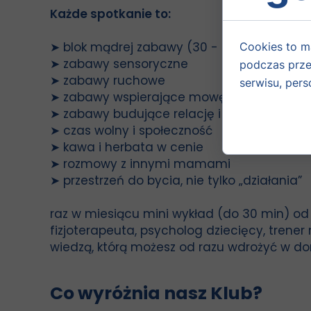
Każde spotkanie to:
➤ blok mądrej zabawy (30 - 40 minut)
Cookies to m
➤ zabawy sensoryczne
podczas prze
➤ zabawy ruchowe
serwisu, perso
➤ zabawy wspierające mowę
➤ zabawy budujące relację i poczucie bez
➤ czas wolny i społeczność
➤ kawa i herbata w cenie
➤ rozmowy z innymi mamami
➤ przestrzeń do bycia, nie tylko „działania”
raz w miesiącu mini wykład (do 30 min) od
fizjoterapeuta, psycholog dziecięcy, trener 
wiedzą, którą możesz od razu wdrożyć w d
Co wyróżnia nasz Klub?