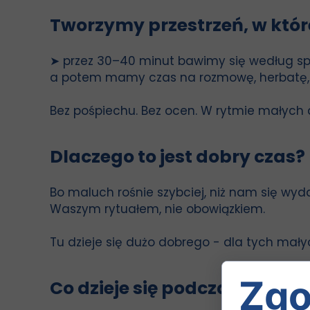
Tworzymy przestrzeń, w które
➤ przez 30–40 minut bawimy się według s
a potem mamy czas na rozmowę, herbatę, ka
Bez pośpiechu. Bez ocen. W rytmie małych d
Dlaczego to jest dobry czas?
Bo maluch rośnie szybciej, niż nam się wy
Waszym rytuałem, nie obowiązkiem.
Tu dzieje się dużo dobrego - dla tych mały
Zgo
Co dzieje się podczas spotka