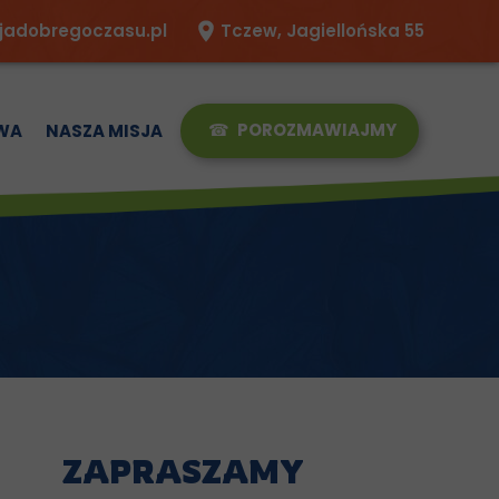
jadobregoczasu.pl
Tczew, Jagiellońska 55
☎
POROZMAWIAJMY
WA
NASZA MISJA
ZAPRASZAMY