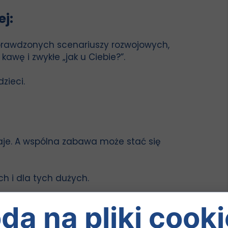
j:
prawdzonych scenariuszy rozwojowych,
wę i zwykłe „jak u Ciebie?”.
zieci.
daje. A wspólna zabawa może stać się
ch i dla tych dużych.
da na pliki cooki
nia?