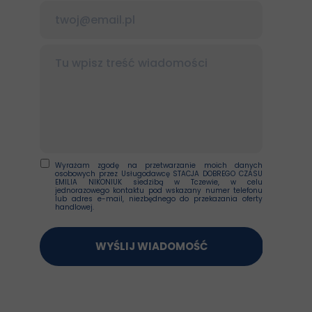
Wyrażam zgodę na przetwarzanie moich danych
osobowych przez Usługodawcę STACJA DOBREGO CZASU
EMILIA NIKONIUK siedzibą w Tczewie, w celu
jednorazowego kontaktu pod wskazany numer telefonu
lub adres e-mail, niezbędnego do przekazania oferty
handlowej.
WYŚLIJ WIADOMOŚĆ