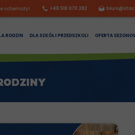
+48 518 070 282
biuro@stac
ne schematy!
LA RODZIN
DLA SZKÓŁ I PRZEDSZKOLI
OFERTA SEZONO
RODZINY