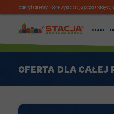
Odkryj talenty,
które wykraczają poza tradycyj
START
D
OFERTA DLA CAŁEJ 