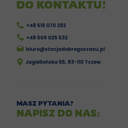
DO KONTAKTU!
+48 518 070 282
+48 509 025 532
biuro@stacjadobregoczasu.pl
Jagiellońska 55, 83-110 Tczew
MASZ PYTANIA?
NAPISZ DO NAS: